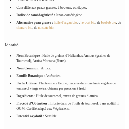
Peaux sensibles et réactives.
Conseillée aux peaux grasses, à boutons, acnéiques.
Indice de comédogénicité :
0 non-comédogène
Alternative peau grasse :
huile d’argan bio
, d’
avocat bio
, de
baobab bio
, de
chanvre bio
, de
noisette bio
,
Identité
Nom Botanique
: Huile de graines d’Helianthus Annuus (graines de
Tournesol), Arnica Montana (fleurs).
Nom Commun
: Arnica.
Famille Botanique
: Astéracées.
Partie Utilisée
: Plante entière fleurie, macérée dans une huile végétale de
tournesol vierge extra, obtenue par pression à froid.
Ingrédients
: Huile de tournesol, extrait de graines d’arnica.
Procédé d’Obtention
: Infusée dans de l’huile de tournesol. Sans additif ni
OGM. Certifié adapté aux Végétariens.
Potentiel oxydatif :
Sensible.