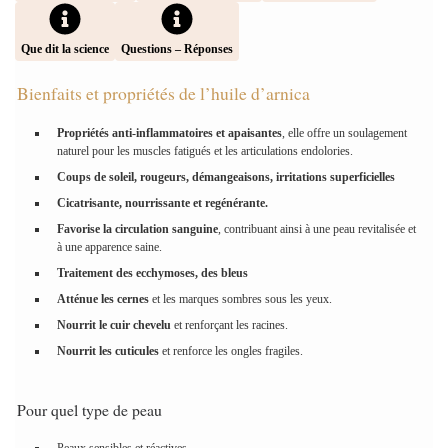
Que dit la science
Questions – Réponses
Bienfaits et propriétés de l’huile d’arnica
Propriétés anti-inflammatoires et apaisantes
, elle offre un soulagement
naturel pour les muscles fatigués et les articulations endolories.
Coups de soleil, rougeurs, démangeaisons, irritations superficielles
Cicatrisante, nourrissante et regénérante.
Favorise la circulation sanguine
, contribuant ainsi à une peau revitalisée et
à une apparence saine.
Traitement des ecchymoses, des bleus
Atténue les cernes
et les marques sombres sous les yeux.
Nourrit le cuir chevelu
et renforçant les racines.
Nourrit les cuticules
et renforce les ongles fragiles.
Pour quel type de peau