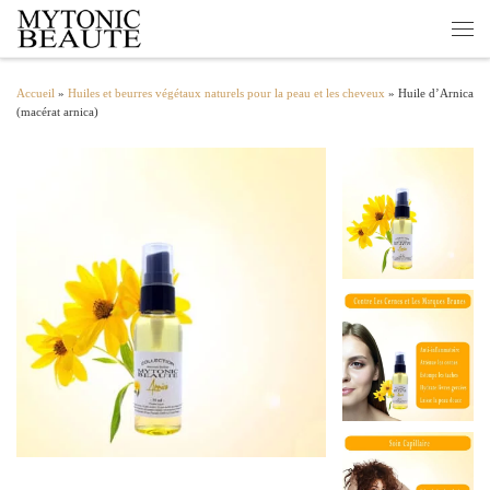
Passer au contenu
Men
Accueil
»
Huiles et beurres végétaux naturels pour la peau et les cheveux
»
Huile d’Arnica
(macérat arnica)