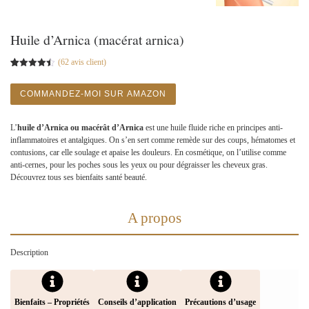
Huile d’Arnica (macérat arnica)
(
62
avis client)
Noté
61
4.49
sur 5
basé sur
COMMANDEZ-MOI SUR AMAZON
notations
client
L’
huile d’Arnica ou macérât d’Arnica
est une huile fluide riche en principes anti-
inflammatoires et antalgiques. On s’en sert comme remède sur des coups, hématomes et
contusions, car elle soulage et apaise les douleurs. En cosmétique, on l’utilise comme
anti-cernes, pour les poches sous les yeux ou pour dégraisser les cheveux gras.
Découvrez tous ses bienfaits santé beauté.
A propos
Description
Bienfaits – Propriétés
Conseils d’application
Précautions d’usage