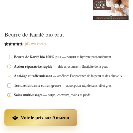
Beurre de Karité bio brut
(
63
avis client)
Noté
62
4.47
sur 5
basé sur
Beurre de Karité bio 100% pur
— nourrit et hydrate profondément
notations
client
Action réparatrice rapide
— aide à restaurer l’élasticité de la peau
Anti-âge et raffermissant
— améliore l’apparence de la peau et des cheveux
Texture fondante et non grasse
— absorption rapide sans effet gras
Soins multi-usages
— corps, cheveux, mains et pieds
Voir le prix sur Amazon