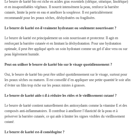
Le beurre de karité bio est riche en acides gras essentiels (oléique, stéarique, linoléique)
et en insaponifiables végétaux. Il nourrit intensément la peau, renforce la barrière
cutanée, limite la perte en eau et améliore la souplesse. Il est particulièrement
recommandé pour les peaux sèches, déshydratées ou fragilisées.
Le beurre de karité est-il vraiment hydratant ou seulement nourrissant ?
Le beurre de karité est principalement un soin nourrissant et protecteur. Il agit en
renforçant la barrière cutanée et en limitant la déshydratation. Pour une hydratation
optimale, il peut être appliqué après un soin hydratant comme un gel d’aloe vera ou sur
peau légèrement humide.
Peut-on utiliser le beurre de karité bio sur le visage quotidiennement ?
Oui, le beurre de karité bio peut être utilisé quotidiennement sur le visage, surtout pour
les peaux sèches ou matures. Il est conseillé d’en appliquer une petite quantité le soir afin
d’éviter un film trop riche sur les peaux mixtes à grasses.
Le beurre de karité aide-t-il à réduire les rides et le vieillissement cutané ?
Le beurre de karité contient naturellement des antioxydants comme la vitamine E et des
composés anti-inflammatoires. Il contribue à améliorer l’élasticité de la peau et à
préserver la barrière cutanée, ce qui aide à limiter les signes visibles du vieillissement
cutané.
Le beurre de karité est-il comédogène ?