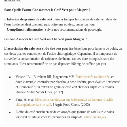
indésirables.
Sous Quelle Forme Consommer le Café Vert pour Maigrir ?
–
Infusion de graines de café vert
: laisser tremper les graines de café vert dans de
l’eau froide pendant une nuit, puis boire une ou deux tasses par jour.
–
Complément alimentaire
: suivre nos recommandations de posologie.
Peut-on Associer le Café Vert au Thé Vert pour Maigrir ?
L’association du café vert et du thé vert
peut être bénéfique pour la perte de poids, car
ces deux plantes contiennent de l’acide chlorogénique. Cependant, il est important de
surveiller la consommation de caféine et de théine, car ces deux composés sont des
stimulants. Il est recommandé de ne pas dépasser 400 mg de caféine par jour.
Vinson JA1, Burnham BR, Nagendran MV.
Étude croisée randomisée
, en
double aveugle, contrôlée par placebo, à dose linéaire, pour évaluer l’efficacité
et l’innocuité d’un extrait de grain de café vert chez des sujets en surpoids.
Diabète Metab Syndr Obes. (2012)
Farah A, et al.
Effet de la torréfaction sur la formation de lactones d’acide
chlorogénique dans le café
. J Agric Food Chem. (2005)
L’effet du café enrichi en acide chlorogénique (forme de café) sur le poids
lorsqu’il est utilisé chez les personnes en surpoids.
Etude en anglais
.