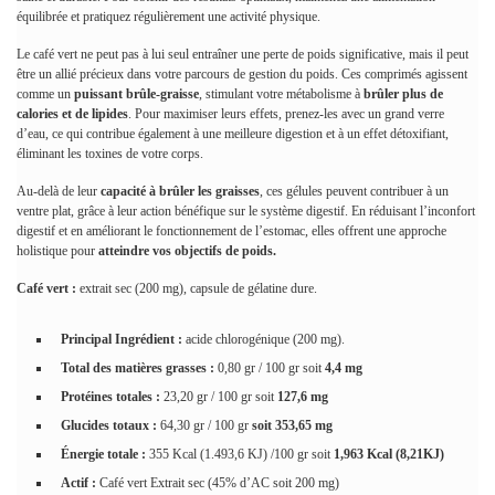
équilibrée et pratiquez régulièrement une activité physique.
Le café vert ne peut pas à lui seul entraîner une perte de poids significative, mais il peut
être un allié précieux dans votre parcours de gestion du poids. Ces comprimés agissent
comme un
puissant brûle-graisse
, stimulant votre métabolisme à
brûler plus de
calories et de lipides
. Pour maximiser leurs effets, prenez-les avec un grand verre
d’eau, ce qui contribue également à une meilleure digestion et à un effet détoxifiant,
éliminant les toxines de votre corps.
Au-delà de leur
capacité à brûler les graisses
, ces gélules peuvent contribuer à un
ventre plat, grâce à leur action bénéfique sur le système digestif. En réduisant l’inconfort
digestif et en améliorant le fonctionnement de l’estomac, elles offrent une approche
holistique pour
atteindre vos objectifs de poids.
Café vert :
extrait sec (200 mg), capsule de gélatine dure.
Principal Ingrédient :
acide chlorogénique (200 mg).
Total des matières grasses :
0,80 gr / 100 gr soit
4,4 mg
Protéines totales :
23,20 gr / 100 gr soit
127,6 mg
Glucides totaux :
64,30 gr / 100 gr
soit 353,65 mg
Énergie totale :
355 Kcal (1.493,6 KJ) /100 gr soit
1,963 Kcal (8,21KJ)
Actif :
Café vert Extrait sec (45% d’AC soit 200 mg)