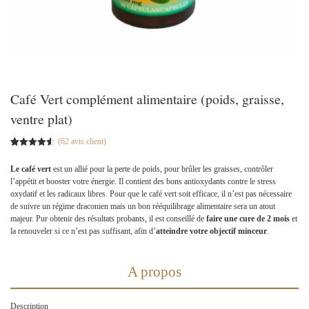
Café Vert complément alimentaire (poids, graisse,
ventre plat)
(
62
avis client)
Noté
61
4.56
sur 5
Le café vert
est un allié pour la perte de poids, pour brûler les graisses, contrôler
basé sur
notations
l’appétit et booster votre énergie. Il contient des bons antioxydants contre le stress
client
oxydatif et les radicaux libres. Pour que le café vert soit efficace, il n’est pas nécessaire
de suivre un régime draconien mais un bon rééquilibrage alimentaire sera un atout
majeur. Pur obtenir des résultats probants, il est conseillé de
faire une cure de 2 mois
et
la renouveler si ce n’est pas suffisant, afin d’
atteindre votre objectif minceur
.
A propos
Description