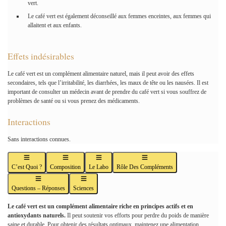
vert.
Le café vert est également déconseillé aux femmes enceintes, aux femmes qui
allaitent et aux enfants.
Effets indésirables
Le café vert est un complément alimentaire naturel, mais il peut avoir des effets
secondaires, tels que l’irritabilité, les diarrhées, les maux de tête ou les nausées. Il est
important de consulter un médecin avant de prendre du café vert si vous souffrez de
problèmes de santé ou si vous prenez des médicaments.
Interactions
Sans interactions connues.
C’est Quoi ?
Composition
Le Labo
Rôle Des Compléments
Questions – Réponses
Sciences
Le café vert est un complément alimentaire riche en principes actifs et en
antioxydants naturels.
Il peut soutenir vos efforts pour perdre du poids de manière
saine et durable. Pour obtenir des résultats optimaux, maintenez une alimentation