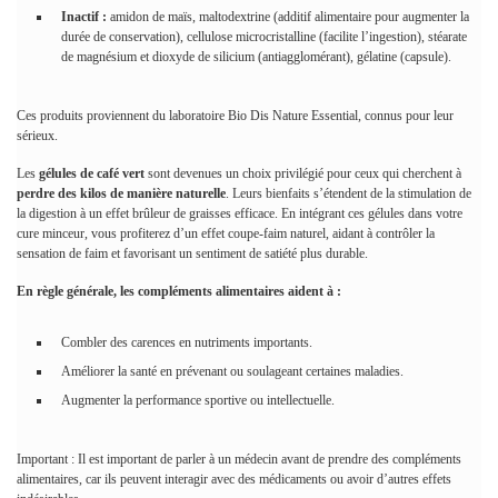
Inactif :
amidon de maïs, maltodextrine (additif alimentaire pour augmenter la
durée de conservation), cellulose microcristalline (facilite l’ingestion), stéarate
de magnésium et dioxyde de silicium (antiagglomérant), gélatine (capsule).
Ces produits proviennent du laboratoire Bio Dis Nature Essential, connus pour leur
sérieux.
Les
gélules de café vert
sont devenues un choix privilégié pour ceux qui cherchent à
perdre des kilos de manière naturelle
. Leurs bienfaits s’étendent de la stimulation de
la digestion à un effet brûleur de graisses efficace. En intégrant ces gélules dans votre
cure minceur, vous profiterez d’un effet coupe-faim naturel, aidant à contrôler la
sensation de faim et favorisant un sentiment de satiété plus durable.
En règle générale, les compléments alimentaires aident à :
Combler des carences en nutriments importants.
Améliorer la santé en prévenant ou soulageant certaines maladies.
Augmenter la performance sportive ou intellectuelle.
Important : Il est important de parler à un médecin avant de prendre des compléments
alimentaires, car ils peuvent interagir avec des médicaments ou avoir d’autres effets