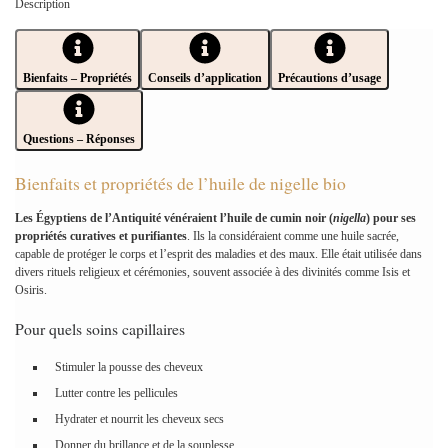
Description
Bienfaits – Propriétés
Conseils d’application
Précautions d’usage
Questions – Réponses
Bienfaits et propriétés de l’huile de nigelle bio
Les Égyptiens de l’Antiquité vénéraient l’huile de cumin noir (
nigella
) pour ses
propriétés curatives et purifiantes
. Ils la considéraient comme une huile sacrée,
capable de protéger le corps et l’esprit des maladies et des maux. Elle était utilisée dans
divers rituels religieux et cérémonies, souvent associée à des divinités comme Isis et
Osiris.
Pour quels soins capillaires
Stimuler la pousse des cheveux
Lutter contre les pellicules
Hydrater et nourrit les cheveux secs
Donner du brillance et de la souplesse