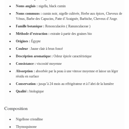
Noms anglais :
nigella, black cumin
Noms communs :
cumin noir, nigelle cultivée, Herbe aux épices, Cheveux de
Vénus, Barbe des Capucins, Patte d’Araignée, Barbiche, Cheveux d’Ange.
Famille botanique :
Renonculacées ( Ranunculaceae )
Méthode d’extraction :
extraite à partir des graines bio
Origines :
Égypte
Couleur
: Jaune clair à brun foncé
Description aromatique :
Odeur épicée caractéristique
Consistance :
viscosité moyenne
Absorption :
absorbée par la peau à une vitesse moyenne et laisse un léger
résidu en surface
Conservation :
jusqu’à 24 mois au réfrigérateur et à l’abri de la lumière
Qualité :
biologique
Composition
Nigellone cristalline
Thymoquinone