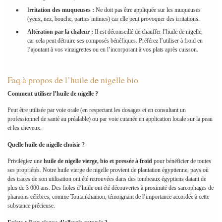
I
rritation des muqueuses :
Ne doit pas être appliquée sur les muqueuses
(yeux, nez, bouche, parties intimes) car elle peut provoquer des irritations.
Altération par la chaleur :
Il est déconseillé de chauffer l’huile de nigelle,
car cela peut détruire ses composés bénéfiques. Préférez l’utiliser à froid en
l’ajoutant à vos vinaigrettes ou en l’incorporant à vos plats après cuisson.
Faq à propos de l’huile de nigelle bio
Comment utiliser l’huile de nigelle ?
Peut être utilisée par voie orale (en respectant les dosages et en consultant un
professionnel de santé au préalable) ou par voie cutanée en application locale sur la peau
et les cheveux.
Quelle huile de nigelle choisir ?
Privilégiez une
huile de nigelle vierge, bio et pressée à froid
pour bénéficier de toutes
ses propriétés. Notre huile vierge de nigelle provient de plantation égyptienne, pays où
des traces de son utilisation ont été retrouvées dans des tombeaux égyptiens datant de
plus de 3 000 ans. Des fioles d’huile ont été découvertes à proximité des sarcophages de
pharaons célèbres, comme Toutankhamon, témoignant de l’importance accordée à cette
substance précieuse.