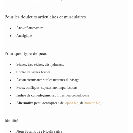
Pour les douleurs articulaires et musculaires
Anti-inflammatoire
Antalgique
Pour quel type de peau
Sèches, très sèches, déshydratées.
Contre les taches brunes.
Action cicatrisante sur les marques du visage.
Peaux acnéiques, sujettes aux imperfections.
Indice de comédogénicité :
1 très peu comédogène
Alternative peau acnéiques :
de
jojoba
bio
, de
noisette bio
,
Identité
Nom botanique :
Nigella sativa