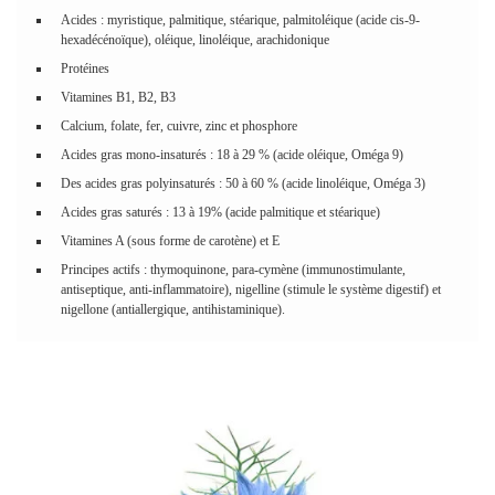
Acides : myristique, palmitique, stéarique, palmitoléique (acide cis-9-
hexadécénoïque), oléique, linoléique, arachidonique
Protéines
Vitamines B1, B2, B3
Calcium, folate, fer, cuivre, zinc et phosphore
Acides gras mono-insaturés : 18 à 29 % (acide oléique, Oméga 9)
Des acides gras polyinsaturés : 50 à 60 % (acide linoléique, Oméga 3)
Acides gras saturés : 13 à 19% (acide palmitique et stéarique)
Vitamines A (sous forme de carotène) et E
Principes actifs : thymoquinone, para-cymène (immunostimulante,
antiseptique, anti-inflammatoire), nigelline (stimule le système digestif) et
nigellone (antiallergique, antihistaminique).