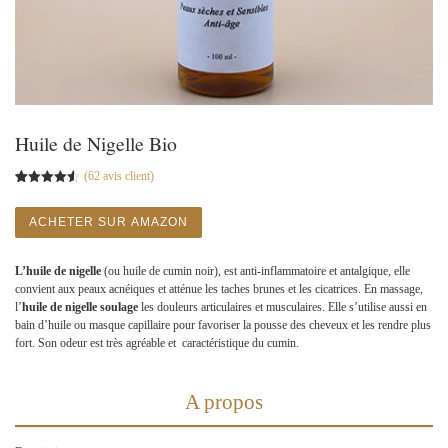
Huile de Nigelle Bio
(
62
avis client)
Noté
61
4.56
sur 5
basé sur
ACHETER SUR AMAZON
notations
client
L’huile de nigelle
(ou huile de cumin noir), est anti-inflammatoire et antalgique, elle
convient aux peaux acnéiques et atténue les taches brunes et les cicatrices. En massage,
l’
huile de nigelle soulage
les douleurs articulaires et musculaires. Elle s’utilise aussi en
bain d’huile ou masque capillaire pour favoriser la pousse des cheveux et les rendre plus
fort. Son odeur est très agréable et caractéristique du cumin.
A propos