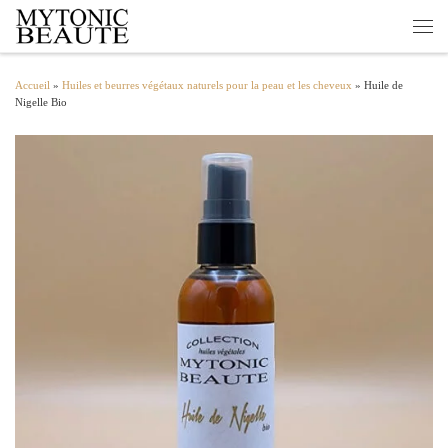
Passer au contenu
Men
Accueil
»
Huiles et beurres végétaux naturels pour la peau et les cheveux
»
Huile de
Nigelle Bio