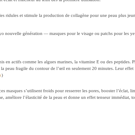
r les ridules et stimule la production de collagène pour une peau plus jeu
cryo nouvelle génération — masques pour le visage ou patchs pour les yeu
is en actifs comme les algues marines, la vitamine E ou des peptides. Pla
 la peau fragile du contour de l’œil en seulement 20 minutes. Leur effet f
x
)
es masques s’utilisent froids pour resserrer les pores, booster l’éclat, lim
e, améliore l’élasticité de la peau et donne un effet tenseur immédiat, to