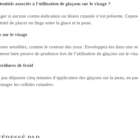
ntiels associés à l’utilisation de glaçons sur le visage ?
nger si aucune contre-indication ou lésion cutanée n’est présente. Cepend
ntiel de placer un linge entre la glace et la peau.
s sur le visage
ones sensibles, comme le contour des yeux. Enveloppez-les dans une servi
nt faire preuve de prudence lors de l’utilisation de glaçons sur le vis
brûlures de froid
ne pas dépasser cinq minutes d’application des glaçons sur la peau, en part
mager les cellules cutanées.