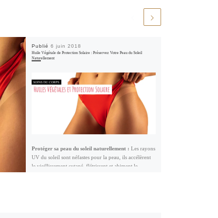
Publié
6 juin 2018
Huile Végétale de Protection Solaire : Préservez Votre Peau du Soleil
Naturellement
Protéger sa peau du soleil naturellement :
Les rayons
UV du soleil sont néfastes pour la peau, ils accélèrent
le vieillissement cutané, flétrissent et abiment le
corps… sans compter les risques pour la santé ! En
plus des crèmes solaires à fort indice de protection,
vous pouvez utiliser des beurres végétaux comme le
Karité ou des huiles végétales épaisses qui ajoutent une
protection supplémentaires et hydrate avant et après les