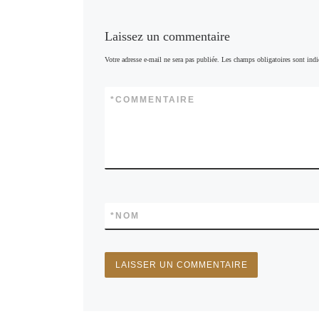
qui consi
de citron
en même 
Laissez un commentaire
dépigmen
visage av
Votre adresse e-mail ne sera pas publiée.
Les champs obligatoires sont ind
également
sur la p
*
COMMENTAIRE
*
NOM