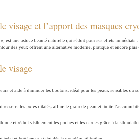
 le visage et l’apport des masques cry
 », est une astuce beauté naturelle qui séduit pour ses effets immédiats :
ntour des yeux offrent une alternative moderne, pratique et encore plus c
le visage
ugeurs et aide à diminuer les boutons, idéal pour les peaux sensibles ou su
resserre les pores dilatés, affine le grain de peau et limite l’accumula
onne et réduit visiblement les poches et les cernes grâce à la stimulatio
 éclat et fraîcheur au teint dès la première utilisation.