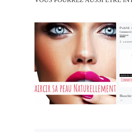
VOUS POURREZ AUSSI ÊTRE IN
Publié
Comment écla
lumineux
2 comm
Blanchir
d’une pea
méthode 
soin écla
faire d’a
produit n
peau nat