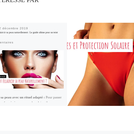
TÉRESSÉ PAR
2 décembre 2019
ircir sa peau naturellement : Le guide ultime pour un teint
entaires
 sa peau avec un rituel adapté :
Pour passer
u foncée à une peau plus claire, il y a une
qui consiste à faire un gommage suivi d’un
ircissant. Ce rituel en 2 étapes nécessite de
bord un soin exfoliant avant d’appliquer un
aturel pour éclair le visage. Pour
éclaircir sa
urellement
, nous vous proposons une recette