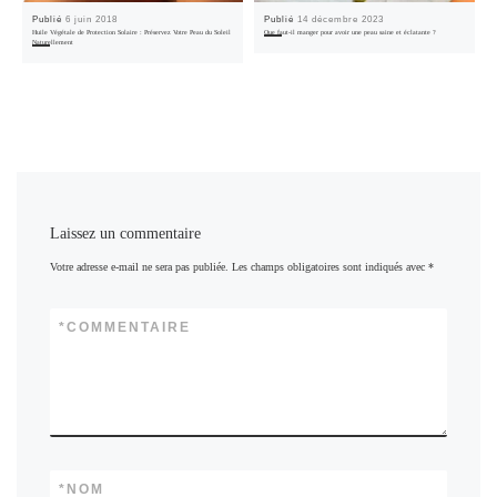
Publié
6 juin 2018
Publié
14 décembre 2023
Huile Végétale de Protection Solaire : Préservez Votre Peau du Soleil
Que faut-il manger pour avoir une peau saine et éclatante ?
Naturellement
Laissez un commentaire
Votre adresse e-mail ne sera pas publiée.
Les champs obligatoires sont indiqués avec
*
*
COMMENTAIRE
*
NOM